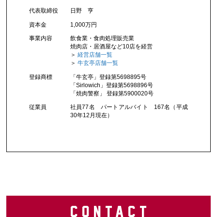
代表取締役
日野 亨
資本金
1,000万円
事業内容
飲食業・食肉処理販売業
焼肉店・居酒屋など10店を経営
＞
経営店舗一覧
＞
牛玄亭店舗一覧
登録商標
「牛玄亭」登録第5698895号
「Sirlowich」登録第5698896号
「焼肉警察」 登録第5900020号
従業員
社員77名 パートアルバイト 167名（平成
30年12月現在）
CONTAC
T