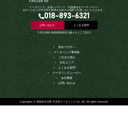
ケータリング・出張パーティー・出張宴会をコーディネート
あのこだわりの牛玄亭の料理をお好きな場所でお楽しみいただけます。
018-893-6321
お問い合わせ
よくある質問
〒010-0961 秋田県秋田市八橋イサノ二丁目2-1
＞ 初めての方へ
＞ ケータリング事例集
＞ ご注文の流れ
＞ 対応エリア
＞ よくある質問
＞ ケータリングムービー
＞ 会社概要
＞ お問い合わせ
Copyrights © 有限会社日野 牛玄亭ケータリング Co,.ltd. All rights reserved.