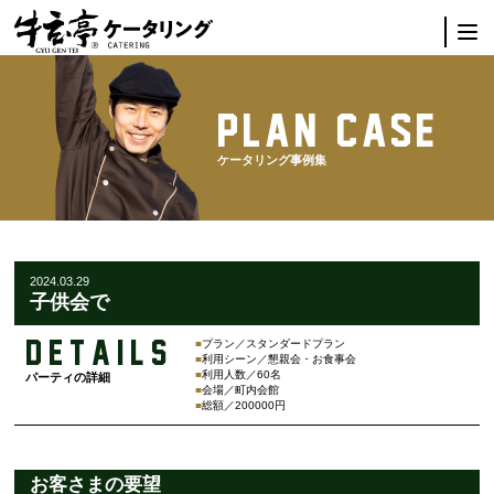
PLAN CASE
ケータリング事例集
2024.03.29
子供会で
Details
■
プラン／
スタンダードプラン
■
利用シーン／
懇親会・お食事会
■
利用人数／60名
パーティの詳細
■
会場／町内会館
■
総額／200000円
お客さまの要望