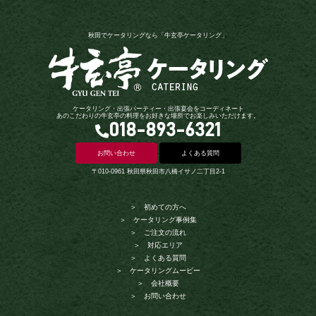
秋田でケータリングなら「牛玄亭ケータリング」
ケータリング・出張パーティー・出張宴会をコーディネート
あのこだわりの牛玄亭の料理をお好きな場所でお楽しみいただけます。
018-893-6321
お問い合わせ
よくある質問
〒010-0961 秋田県秋田市八橋イサノ二丁目2-1
＞ 初めての方へ
＞ ケータリング事例集
＞ ご注文の流れ
＞ 対応エリア
＞ よくある質問
＞ ケータリングムービー
＞ 会社概要
＞ お問い合わせ